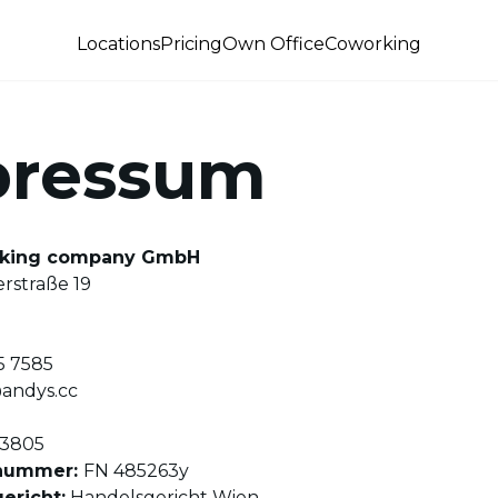
Locations
Pricing
Own Office
Coworking
pressum
rking company GmbH
straße 19
5 7585
andys.cc
3805
nummer:
FN 485263y
ericht:
Handelsgericht Wien