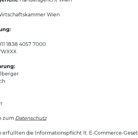
 Wirtschaftskammer Wien
ung:
011 1838 4057 7000
TWWXXX
hrung:
lberger
ch
yr
en zum
Datenschutz
 erfüllten die Informationspflicht lt. E-Commerce-Gese