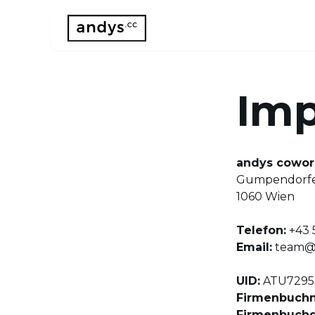
Im
andys cowo
Gumpendorfer
1060 Wien
Telefon:
+43 
Email:
team@
UID:
ATU7295
Firmenbuch
Firmenbuchg