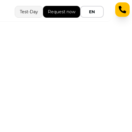
Test-Day
Request now
EN