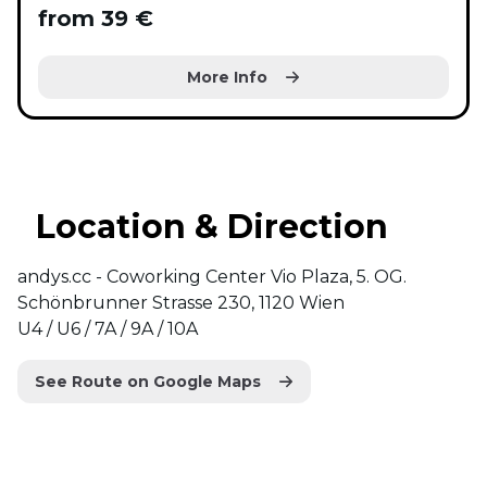
from 39 €
More Info
Location & Direction
andys.cc - Coworking Center Vio Plaza, 5. OG.
Schönbrunner Strasse 230, 1120 Wien
U4 / U6 / 7A / 9A / 10A
See Route on Google Maps